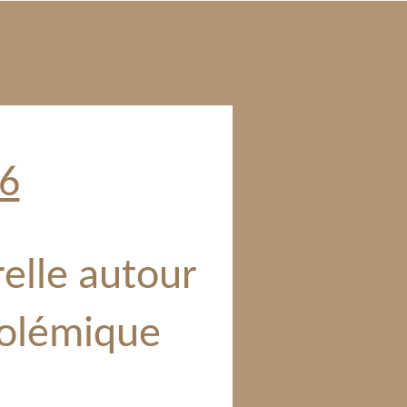
26
relle autour
polémique