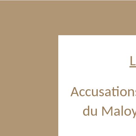
L
Accusations
du Maloy